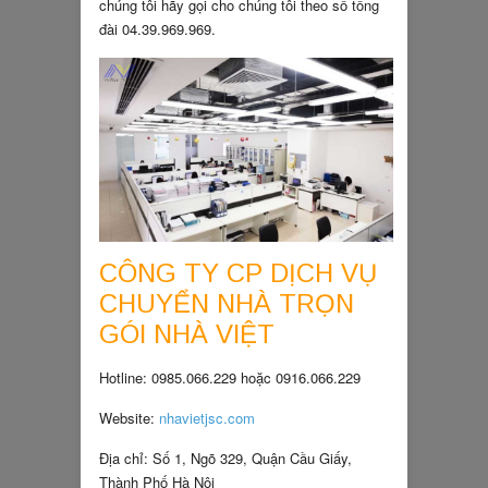
chúng tôi hãy gọi cho chúng tôi theo số tổng
đài 04.39.969.969.
CÔNG TY CP DỊCH VỤ
CHUYỂN NHÀ TRỌN
GÓI NHÀ VIỆT
Hotline: 0985.066.229 hoặc 0916.066.229
Website:
nhavietjsc.com
Địa chỉ: Số 1, Ngõ 329, Quận Cầu Giấy,
Thành Phố Hà Nội