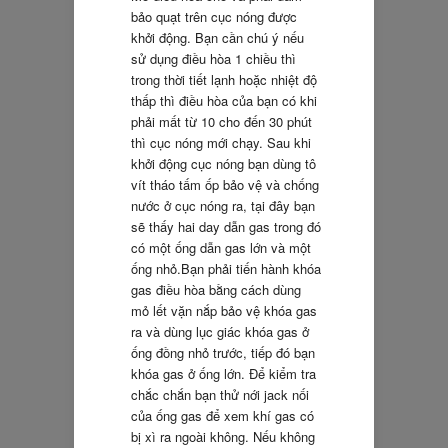
bảo quạt trên cục nóng được
khởi động. Bạn cần chú ý nếu
sử dụng điều hòa 1 chiều thì
trong thời tiết lạnh hoặc nhiệt độ
thấp thì điều hòa của bạn có khi
phải mất từ 10 cho đến 30 phút
thì cục nóng mới chạy. Sau khi
khởi động cục nóng bạn dùng tô
vít tháo tấm ốp bảo vệ và chống
nước ở cục nóng ra, tại đây bạn
sẽ thấy hai day dẫn gas trong đó
có một ống dẫn gas lớn và một
ống nhỏ.Bạn phải tiến hành khóa
gas điều hòa bằng cách dùng
mỏ lết vặn nắp bảo vệ khóa gas
ra và dùng lục giác khóa gas ở
ống đồng nhỏ trước, tiếp đó bạn
khóa gas ở ống lớn. Để kiểm tra
chắc chắn bạn thử nới jack nối
của ống gas để xem khí gas có
bị xì ra ngoài không. Nếu không