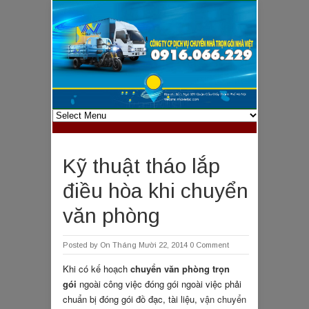
Kỹ thuật tháo lắp
điều hòa khi chuyển
văn phòng
Posted by
On Tháng Mười 22, 2014
0 Comment
Khi có kế hoạch
chuyển văn phòng trọn
gói
ngoài công việc đóng gói ngoài việc phải
chuẩn bị đóng gói đồ đạc, tài liệu,
vận chuyển